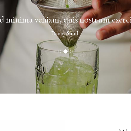
d minima veniam, quis nostrum exerc
Danny Smith
VAR