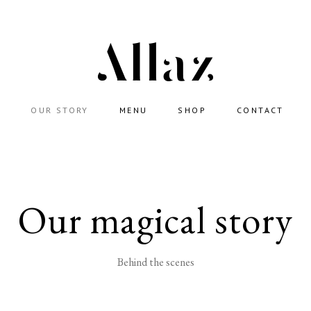
E
OUR STORY
MENU
SHOP
CONTACT
Our magical story
Behind the scenes