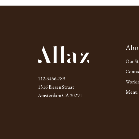
Abo
Our St
Conta
112-3456-789
Worki
1316 Biezen Straat
Menu
Amsterdam CA 90291